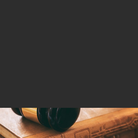
Na področju pravnega in davčnega
svetovanja sodelujemo z
najboljšimi odvetniki specialisti in
davčnimi svetovalci.
RAČUNOVODSTVO
KONTAKT