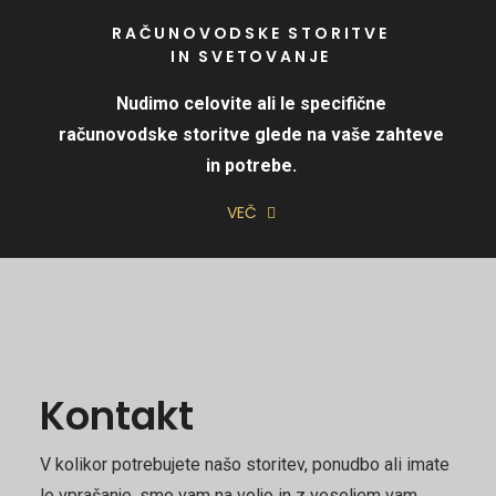
RAČUNOVODSKE STORITVE
IN SVETOVANJE
Nudimo celovite ali le specifične
računovodske storitve glede na vaše zahteve
in potrebe.
VEČ
Kontakt
V kolikor potrebujete našo storitev, ponudbo ali imate
le vprašanje, smo vam na voljo in z veseljem vam