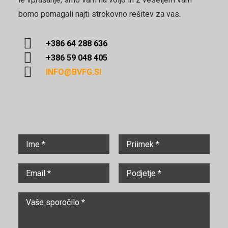
bomo pomagali najti strokovno rešitev za vas.
+386 64 288 636
+386 59 048 405
INFO@BVFG.SI