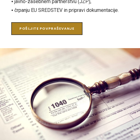
⦁ javno-zasebnem partnerstvu (JZP),
⦁ črpanju EU SREDSTEV in pripravi dokumentacije.
POŠLJITE POVPRAŠEVANJE