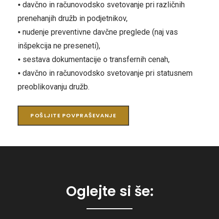
⦁ davčno in računovodsko svetovanje pri različnih
prenehanjih družb in podjetnikov,
⦁ nudenje preventivne davčne preglede (naj vas
inšpekcija ne preseneti),
⦁ sestava dokumentacije o transfernih cenah,
⦁ davčno in računovodsko svetovanje pri statusnem
preoblikovanju družb.
POŠLJITE POVPRAŠEVANJE
Oglejte si še: